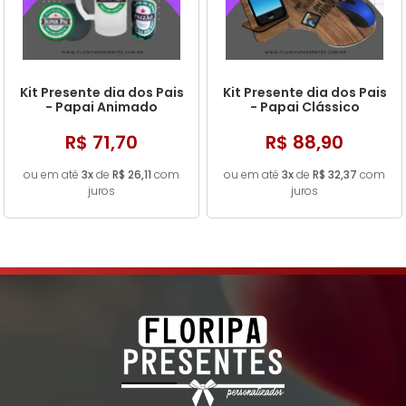
Kit Presente dia dos Pais
Kit Presente dia dos Pais
- Papai Animado
- Papai Clássico
R$ 71,70
R$ 88,90
ou em até
3x
de
R$ 26,11
com
ou em até
3x
de
R$ 32,37
com
juros
juros