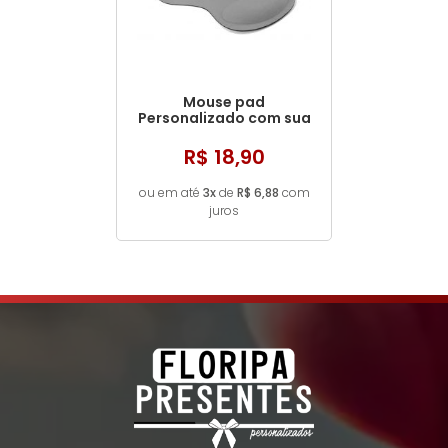
Mouse pad
Personalizado com sua
ideia!
R$ 18,90
ou em até
3x
de
R$ 6,88
com
juros