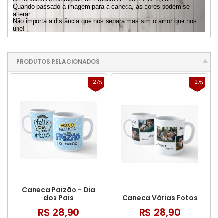
Quando passado a imagem para a caneca, as cores podem se
alterar.
Não importa a distância que nos separa mas sim o amor que nos
une!
PRODUTOS RELACIONADOS
-27%
-27%
Caneca Paizão - Dia
dos Pais
Caneca Várias Fotos
R$ 28,90
R$ 28,90