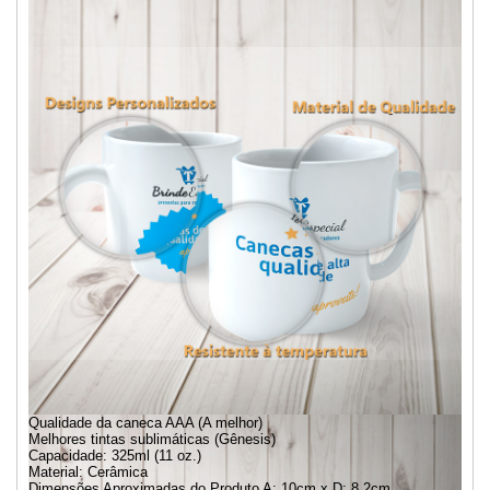
Qualidade da caneca AAA (A melhor)
Melhores tintas sublimáticas (Gênesis)
Capacidade: 325ml (11 oz.)
Material: Cerâmica
Dimensões Aproximadas do Produto A: 10cm x D: 8,2cm