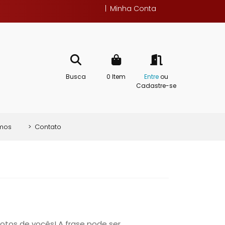
|
Minha Conta
Busca
0
Item
Entre
ou
Cadastre-se
mos
>
Contato
tos de vocês! A frase pode ser