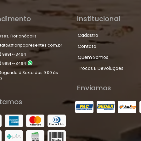
ndimento
Institucional
Cadastro
eses, Florianópolis
tato@floripapresentes.com.br
Contato
) 99917-3464
Quem Somos
) 99917-3464
Trocas E Devoluções
Segunda à Sexta das 9:00 às
0
Enviamos
itamos