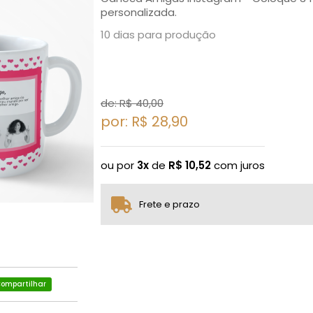
personalizada.
10 dias para produção
de: R$
40,00
por: R$
28,90
ou por
3x
de
R$
10,52
com juros
Frete e prazo
ompartilhar