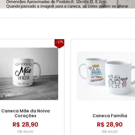
Dimensões Aproximadas do Produto A: 10cm x D: 8,2cm
Quando passado a imagem para a caneca, as cores podem se alterar.
-27%
Caneca Mãe da Noiva
Corações
Caneca Família
R$ 28,90
R$ 28,90
R$ 40,00
R$ 40,00