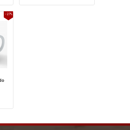
-27%
do